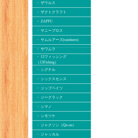
・ ザウルス
・ ザクトクラフト
・ ZAPPU
・ サニーブロス
・ サムルアーズ(sumlures)
・ サワムラ
・ 13フィッシング
（13Fishing）
・ シグナル
・ シックスセンス
・ ジップベイツ
・ ジークラック
・ シマノ
・ シモツケ
・ ジャクソン（Qu-on）
・ ジャッカル