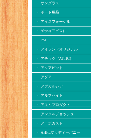
・ サングラス
・ ボート用品
・ アイスフォーゲル
・ Abyss(アビス）
・ ima
・ アイランドオリジナル
・ アチック（ATTIC）
・ アクアビット
・ アグア
・ アブガルシア
・ アルフハイト
・ アユムプロダクト
・ アンクルジョッシュ
・ アーボガスト
・ AHPLマッディーバニー