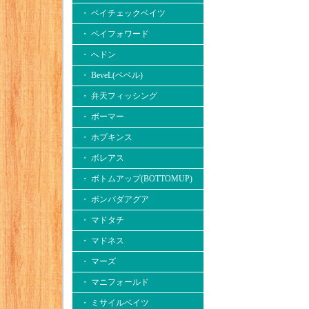
・ ペイチェックベイツ
・ ペイフォワード
・ へドン
・ BeveL(ベベル)
・ 弁天フィッシング
・ ボーマー
・ ホプキンス
・ ボレアス
・ ボトムアップ(BOTTOMUP)
・ ボンバダアグア
・ マドタチ
・ マドネス
・ マーズ
・ マニフォールド
・ ミサイルベイツ