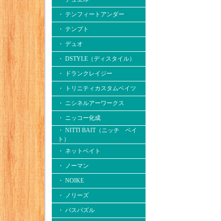
・ テンフィートアンダー
・ テンプト
・ デュオ
・ DSTYLE（ディスタイル）
・ ドランクレイジー
・ トリニティカスタムベイツ
・ ニシネルアーワークス
・ ニッコー化成
・ NITTI BAIT（ニッチ ベイ
ト）
・ ネットベイト
・ ノーマン
・ NOIKE
・ ノリーズ
・ バスパズル