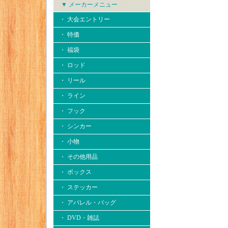
▼ メーカーメニュー
・ 大会エントリー
・ 特価
・ 福袋
・ ロッド
・ リール
・ ライン
・ フック
・ シンカー
・ 小物
・ その他用品
・ ボックス
・ ステッカー
・ アパレル・バッグ
・ DVD・雑誌