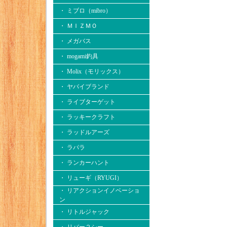
・ ミブロ（mibro）
・ ＭＩＺＭＯ
・ メガバス
・ mogami釣具
・ Molix（モリックス）
・ ヤバイブランド
・ ライブターゲット
・ ラッキークラフト
・ ラッドルアーズ
・ ラパラ
・ ランカーハント
・ リューギ（RYUGI）
・ リアクションイノベーショ
ン
・ リトルジャック