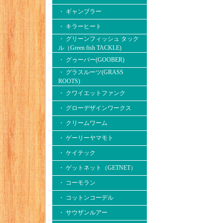
・ ギャンブラー
・ キラーヒート
・ グリーンフィッシュ タック
ル（Green fish TACKLE)
・ グゥーバー(GOOBER)
・ グラスルーツ(GRASS
ROOTS)
・ クワイエットファンク
・ グローデザインワークス
・ クリームワーム
・ ゲーリーヤマモト
・ ケイテック
・ ゲットネット（GETNET）
・ コーモラン
・ コットンコーデル
・ サウザンルアー