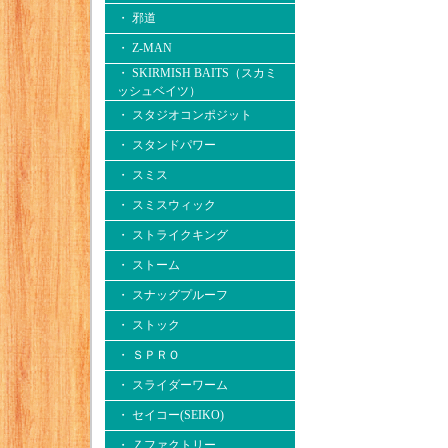
・ 邪道
・ Z-MAN
・ SKIRMISH BAITS（スカミ
ッシュベイツ）
・ スタジオコンポジット
・ スタンドパワー
・ スミス
・ スミスウィック
・ ストライクキング
・ ストーム
・ スナッグプルーフ
・ ストック
・ ＳＰＲＯ
・ スライダーワーム
・ セイコー(SEIKO)
・ Ｚファクトリー