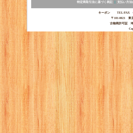
特定商取引法に基づく表記
｜
支払い方法
キーポン TEL/FAX 03-
〒101-0021 
古物商許可証 埼玉
Co