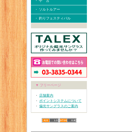
・ 中 古
・ ソルトルアー
・ 釣りフェスティバル
▼ フリーページ
・
店舗案内
・
ポイントシステムについて
・
偏光サングラスのご案内