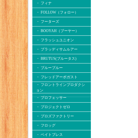
・ フィナ
・ FOLLOW（フォロー）
・ フーターズ
・ BOOYAH（ブーヤー）
・ フラッシュユニオン
・ ブラッディサムルアー
・ BRUTUS(ブルータス)
・ ブルーブルー
・ フレッドアーボガスト
・ フロントラインプロダクシ
ョン
・ プロフェッサー
・ プロジェクトゼロ
・ プロズファクトリー
・ フロッグ
・ ベイトブレス