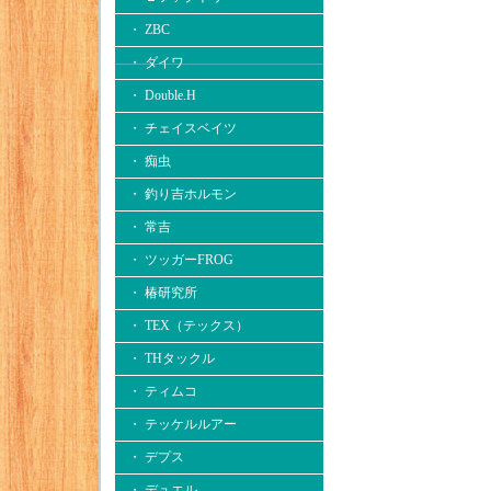
・ ZBC
・ ダイワ
・ Double.H
・ チェイスベイツ
・ 痴虫
・ 釣り吉ホルモン
・ 常吉
・ ツッガーFROG
・ 椿研究所
・ TEX（テックス）
・ THタックル
・ ティムコ
・ テッケルルアー
・ デプス
・ デュエル