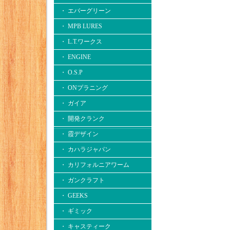
・ エバーグリーン
・ MPB LURES
・ L.T.ワークス
・ ENGINE
・ O.S.P
・ ONプラニング
・ ガイア
・ 開発クランク
・ 霞デザイン
・ カハラジャパン
・ カリフォルニアワーム
・ ガンクラフト
・ GEEKS
・ ギミック
・ キャスティーク