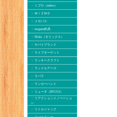
・ ミブロ（mibro）
・ ＭＩＺＭＯ
・ メガバス
・ mogami釣具
・ Molix（モリックス）
・ ヤバイブランド
・ ライブターゲット
・ ラッキークラフト
・ ラッドルアーズ
・ ラパラ
・ ランカーハント
・ リューギ（RYUGI）
・ リアクションイノベーショ
ン
・ リトルジャック