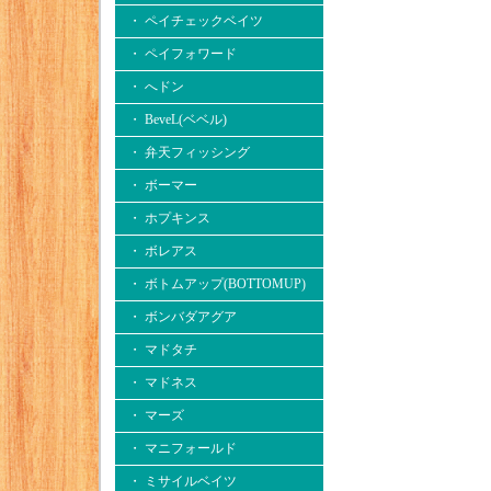
・ ペイチェックベイツ
・ ペイフォワード
・ へドン
・ BeveL(ベベル)
・ 弁天フィッシング
・ ボーマー
・ ホプキンス
・ ボレアス
・ ボトムアップ(BOTTOMUP)
・ ボンバダアグア
・ マドタチ
・ マドネス
・ マーズ
・ マニフォールド
・ ミサイルベイツ