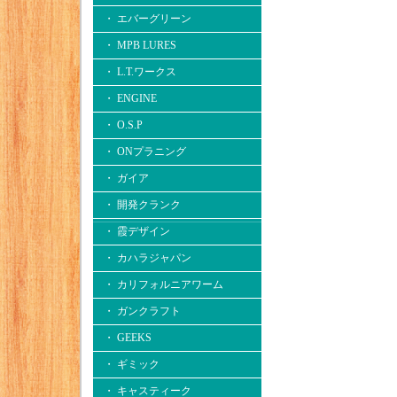
・ エバーグリーン
・ MPB LURES
・ L.T.ワークス
・ ENGINE
・ O.S.P
・ ONプラニング
・ ガイア
・ 開発クランク
・ 霞デザイン
・ カハラジャパン
・ カリフォルニアワーム
・ ガンクラフト
・ GEEKS
・ ギミック
・ キャスティーク