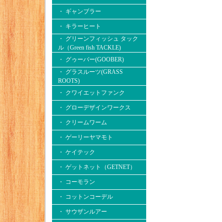
・ ギャンブラー
・ キラーヒート
・ グリーンフィッシュ タック
ル（Green fish TACKLE)
・ グゥーバー(GOOBER)
・ グラスルーツ(GRASS
ROOTS)
・ クワイエットファンク
・ グローデザインワークス
・ クリームワーム
・ ゲーリーヤマモト
・ ケイテック
・ ゲットネット（GETNET）
・ コーモラン
・ コットンコーデル
・ サウザンルアー