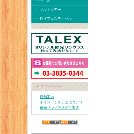
・ 中 古
・ ソルトルアー
・ 釣りフェスティバル
▼ フリーページ
・
店舗案内
・
ポイントシステムについて
・
偏光サングラスのご案内