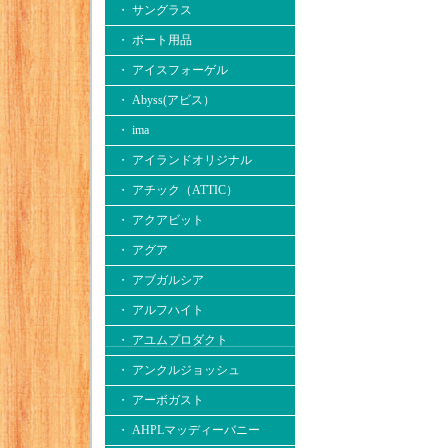
・ サングラス
・ ボート用品
・ アイスフォーゲル
・ Abyss(アビス）
・ ima
・ アイランドオリジナル
・ アチック（ATTIC）
・ アクアビット
・ アグア
・ アブガルシア
・ アルフハイト
・ アユムプロダクト
・ アンクルジョッシュ
・ アーボガスト
・ AHPLマッディーバニー