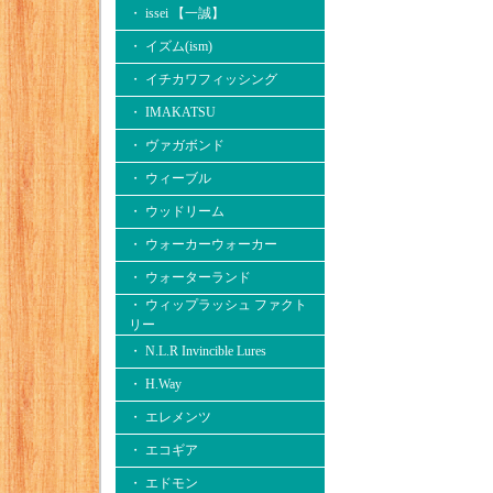
・ issei 【一誠】
・ イズム(ism)
・ イチカワフィッシング
・ IMAKATSU
・ ヴァガボンド
・ ウィーブル
・ ウッドリーム
・ ウォーカーウォーカー
・ ウォーターランド
・ ウィップラッシュ ファクト
リー
・ N.L.R Invincible Lures
・ H.Way
・ エレメンツ
・ エコギア
・ エドモン