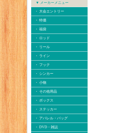
▼ メーカーメニュー
・ 大会エントリー
・ 特価
・ 福袋
・ ロッド
・ リール
・ ライン
・ フック
・ シンカー
・ 小物
・ その他用品
・ ボックス
・ ステッカー
・ アパレル・バッグ
・ DVD・雑誌