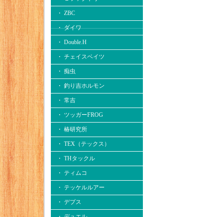
・ ZBC
・ ダイワ
・ Double.H
・ チェイスベイツ
・ 痴虫
・ 釣り吉ホルモン
・ 常吉
・ ツッガーFROG
・ 椿研究所
・ TEX（テックス）
・ THタックル
・ ティムコ
・ テッケルルアー
・ デプス
・ デュエル