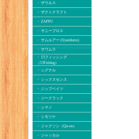
・ ザウルス
・ ザクトクラフト
・ ZAPPU
・ サニーブロス
・ サムルアーズ(sumlures)
・ サワムラ
・ 13フィッシング
（13Fishing）
・ シグナル
・ シックスセンス
・ ジップベイツ
・ ジークラック
・ シマノ
・ シモツケ
・ ジャクソン（Qu-on）
・ ジャッカル