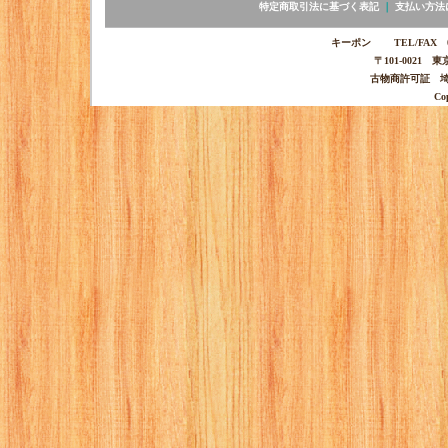
特定商取引法に基づく表記
｜
支払い方法
キーポン TEL/FAX 03-
〒101-0021 
古物商許可証 埼玉
Co