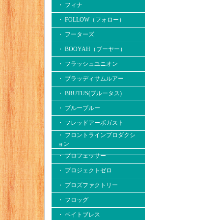
・ フィナ
・ FOLLOW（フォロー）
・ フーターズ
・ BOOYAH（ブーヤー）
・ フラッシュユニオン
・ ブラッディサムルアー
・ BRUTUS(ブルータス)
・ ブルーブルー
・ フレッドアーボガスト
・ フロントラインプロダクシ
ョン
・ プロフェッサー
・ プロジェクトゼロ
・ プロズファクトリー
・ フロッグ
・ ベイトブレス