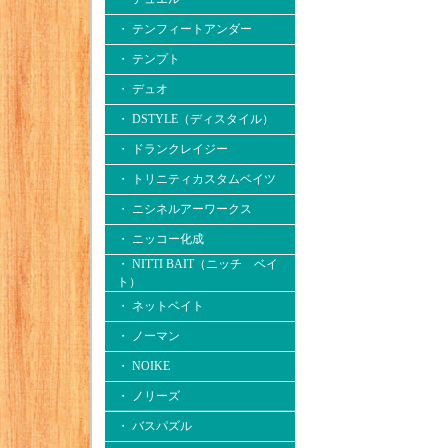
・ テンフィートアンダー
・ テンプト
・ デュオ
・ DSTYLE（ディスタイル）
・ ドランクレイジー
・ トリニティカスタムベイツ
・ ニシネルアーワークス
・ ニッコー化成
・ NITTI BAIT（ニッチ ベイ
ト）
・ ネットベイト
・ ノーマン
・ NOIKE
・ ノリーズ
・ バスパズル