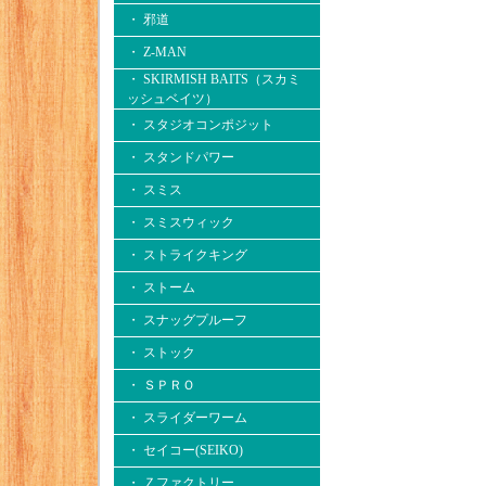
・ 邪道
・ Z-MAN
・ SKIRMISH BAITS（スカミ
ッシュベイツ）
・ スタジオコンポジット
・ スタンドパワー
・ スミス
・ スミスウィック
・ ストライクキング
・ ストーム
・ スナッグプルーフ
・ ストック
・ ＳＰＲＯ
・ スライダーワーム
・ セイコー(SEIKO)
・ Ｚファクトリー